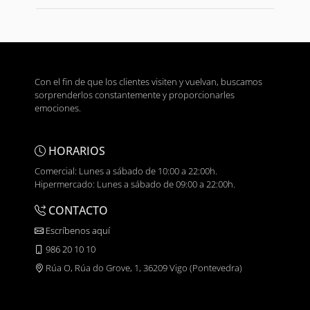
Con el fin de que los clientes visiten y vuelvan, buscamos
sorprenderlos constantemente y proporcionarles
emociones.
HORARIOS
Comercial: Lunes a sábado de 10:00 a 22:00h.
Hipermercado: Lunes a sábado de 09:00 a 22:00h.
CONTACTO
Escríbenos aquí
986 20 10 10
Rúa O, Rúa do Grove, 1, 36209 Vigo (Pontevedra)