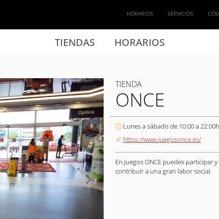
HORARIOS
SERVICIOS
CÓM
TIENDAS
HORARIOS
TIENDA
ONCE
Lunes a sábado de 10:00 a 22:00h
https://www.juegosonce.es/
En Juegos ONCE puedes participar y
contribuir a una gran labor social.