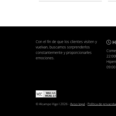
Con el fin de que los clientes visiten y
H
vuelvan, buscamos sorprenderlos
Comer
constantemente y proporcionarles
22:00
emociones.
Hiper
09:00
© Alcampo Vigo I 2026 -
Aviso legal
-
Política de privacida