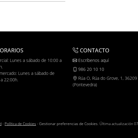
ORARIOS
CONTACTO
cial: Lunes a sábado de 10:00 a
Escríbenos aquí
h.
986 20 10 10
mercado: Lunes a sábado de
Rúa O, Rúa do Grove, 1, 36209
 a 22:00h.
(Pontevedra)
d
-
Política de Cookies
-
Gestionar preferencias de Cookies
. Última actualización
07