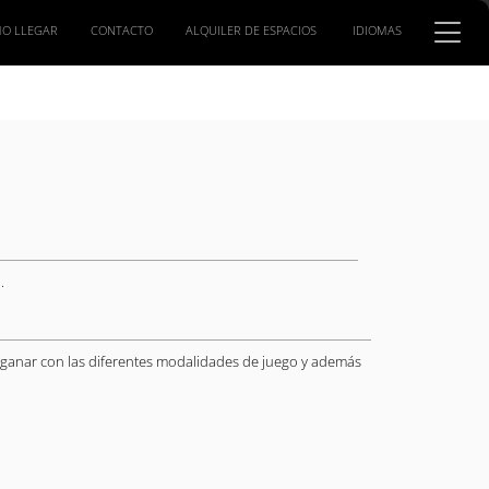
O LLEGAR
CONTACTO
ALQUILER DE ESPACIOS
IDIOMAS
.
 ganar con las diferentes modalidades de juego y además